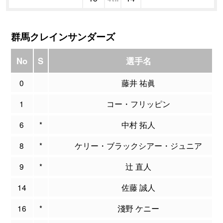
群馬クレインサンダーズ
No
S
選手名
0
藤井 祐眞
1
コー・フリッピン
6
*
中村 拓人
8
*
ケリー・ブラックシアー・ジュニア
9
*
辻 直人
14
佐藤 誠人
16
*
淺野 ケニー