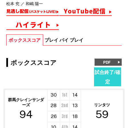
松本 究 ／ 和嶋 陽一
ボックススコア
プレイ バイ プレイ
ボックススコア
PDF
試合終了/確
定
1st
30
14
群馬クレインサンダ
ーズ
リンタツ
2nd
28
13
94
59
3rd
26
18
4th
10
14