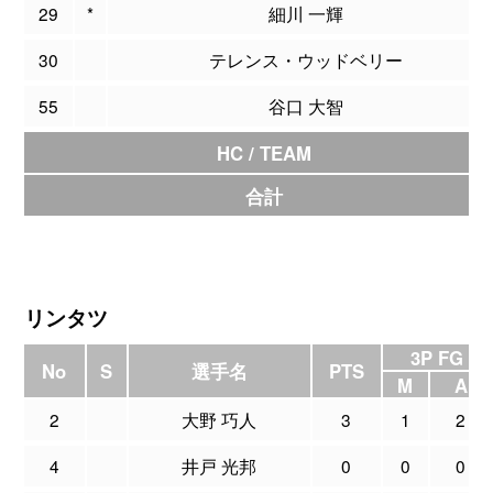
29
*
細川 一輝
30
テレンス・ウッドベリー
55
谷口 大智
HC / TEAM
合計
リンタツ
3P FG
No
S
選手名
PTS
M
A
2
大野 巧人
3
1
2
4
井戸 光邦
0
0
0