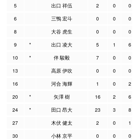
5
出口 祥伍
2
0
0
6
三鴨 宏斗
0
0
0
8
大谷 虎生
0
0
0
9
*
出口 凌大
5
1
6
10
*
伴 駿毅
7
0
0
13
高原 伊吹
0
0
0
16
河合 海輝
1
0
2
20
*
矢澤 樹
16
2
6
24
*
田口 昂大
23
3
8
27
木伏 健太
2
0
1
30
小林 京平
0
0
0