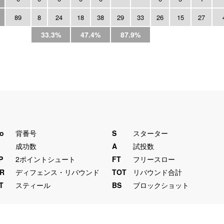
89
8
24
18
38
29
33
26
15
27
33.3%
47.4%
87.9%
o
背番号
S
スターター
M
成功数
A
試投数
P
2ポイントシュート
FT
フリースロー
R
ディフェンス・リバウンド
TOT
リバウンド合計
T
スティール
BS
ブロックショット