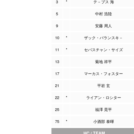
3
*
テ－ブス 海
5
中村 浩陸
9
安藤 周人
10
*
ザック・バランスキ－
11
*
セバスチャン・サイズ
13
菊地 祥平
17
マーカス・フォスター
21
平岩 玄
22
*
ライアン・ロシター
25
福澤 晃平
75
*
小酒部 泰暉
HC / TEAM