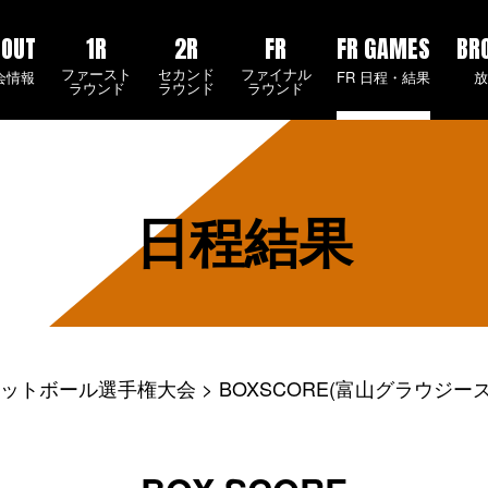
BOUT
1R
2R
FR
FR GAMES
BR
ファースト
セカンド
ファイナル
会情報
FR 日程・結果
ラウンド
ラウンド
ラウンド
日程結果
ケットボール選手権大会
BOXSCORE(富山グラウジーズ