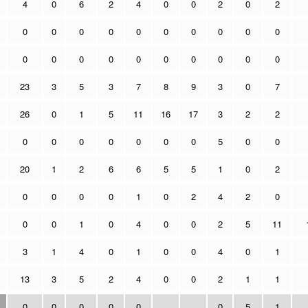
4
0
6
2
4
0
0
2
0
2
0
0
0
0
0
0
0
0
0
0
0
0
0
0
0
0
0
0
0
0
23
3
5
3
7
8
9
3
0
7
26
0
1
5
11
16
17
3
2
2
0
0
0
0
0
0
0
5
0
0
20
1
2
6
6
5
5
1
0
2
0
0
0
0
1
0
2
4
2
0
0
0
1
0
4
0
0
2
5
11
3
1
4
0
1
0
0
4
0
1
13
3
5
2
4
0
0
2
1
1
0
0
0
0
0
0
5
1