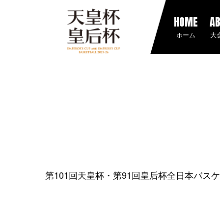
HOME
A
ホーム
大
第101回天皇杯・第91回皇后杯全日本バス