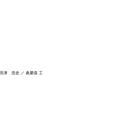
田津 浩史 ／ 眞榮喜 工