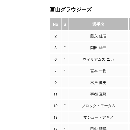
富山グラウジーズ
No
S
選手名
2
藤永 佳昭
3
*
岡田 雄三
6
*
ウィリアムス ニカ
7
*
宮本 一樹
9
水戸 健史
11
宇都 直輝
12
*
ブロック・モータム
13
マシュー・アキノ
17
*
田中 晴瑛