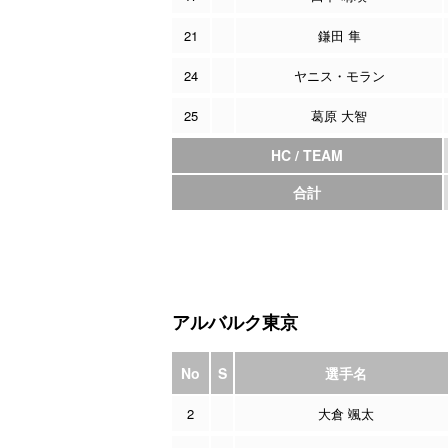
21
鎌田 隼
24
ヤニス・モラン
25
葛原 大智
HC / TEAM
合計
アルバルク東京
No
S
選手名
2
大倉 颯太