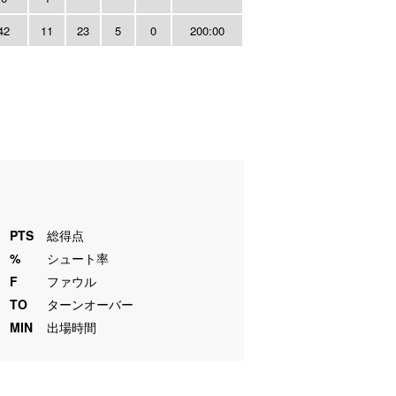
42
11
23
5
0
200:00
PTS
総得点
%
シュート率
F
ファウル
TO
ターンオーバー
MIN
出場時間