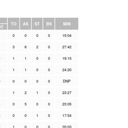
TO
AS
ST
BS
MIN
OT
1
0
0
0
0
15:04
1
3
6
2
0
27:42
3
1
1
0
0
19:15
3
1
1
0
0
24:20
0
0
0
0
0
DNP
1
1
2
1
0
23:27
4
0
5
0
0
23:05
2
0
0
1
0
17:54
2
1
0
0
0
20:03