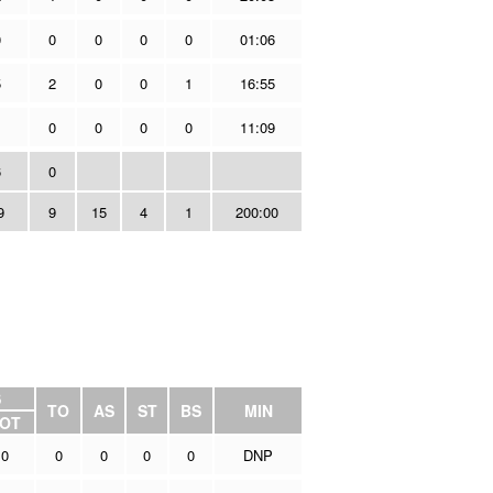
0
0
0
0
0
01:06
5
2
0
0
1
16:55
1
0
0
0
0
11:09
6
0
9
9
15
4
1
200:00
S
TO
AS
ST
BS
MIN
OT
0
0
0
0
0
DNP