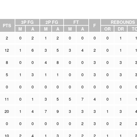
3P FG
2P FG
FT
REBOUNDS
PTS
F
M
A
M
A
M
A
OR
DR
T
2
0
2
1
2
0
0
0
0
1
12
1
6
3
5
3
4
2
0
1
8
0
0
4
8
0
0
3
0
3
5
1
3
1
1
0
0
3
0
3
0
0
0
0
0
0
0
0
0
0
11
0
1
3
5
5
7
4
0
1
20
1
4
7
9
3
3
3
1
3
0
0
0
0
0
0
2
3
0
2
10
2
4
1
3
2
2
2
1
1