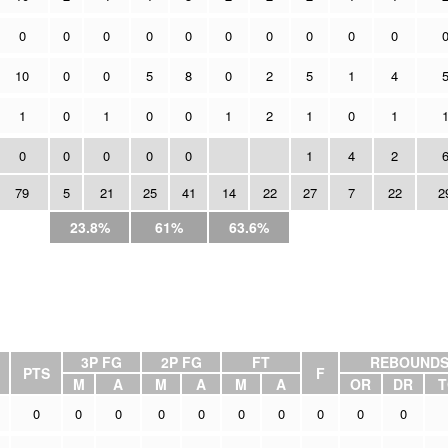
0
0
0
0
0
0
0
0
0
0
10
0
0
5
8
0
2
5
1
4
1
0
1
0
0
1
2
1
0
1
0
0
0
0
0
1
4
2
79
5
21
25
41
14
22
27
7
22
2
23.8%
61%
63.6%
3P FG
2P FG
FT
REBOUND
PTS
F
M
A
M
A
M
A
OR
DR
T
0
0
0
0
0
0
0
0
0
0