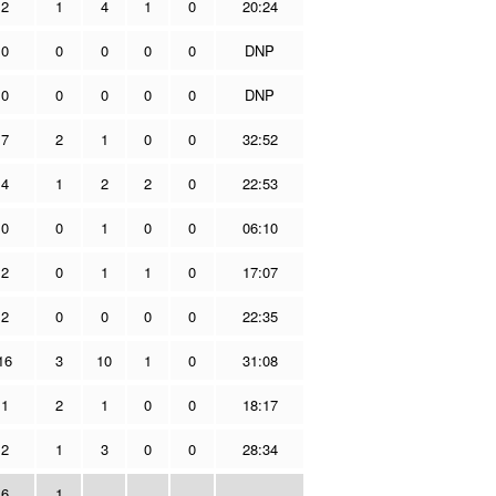
2
1
4
1
0
20:24
0
0
0
0
0
DNP
0
0
0
0
0
DNP
7
2
1
0
0
32:52
4
1
2
2
0
22:53
0
0
1
0
0
06:10
2
0
1
1
0
17:07
2
0
0
0
0
22:35
16
3
10
1
0
31:08
1
2
1
0
0
18:17
2
1
3
0
0
28:34
6
1