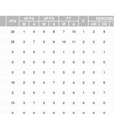
3P FG
2P FG
FT
REBOUND
PTS
F
M
A
M
A
M
A
OR
DR
20
1
4
5
8
7
10
1
2
9
25
3
7
3
6
10
11
2
2
2
3
0
0
1
2
1
2
3
1
1
0
0
0
0
0
0
0
0
0
0
0
0
2
0
1
0
0
2
0
1
16
2
5
4
7
2
4
2
2
6
2
0
0
1
4
0
0
1
3
7
15
3
7
2
3
2
2
4
0
0
0
0
0
0
0
0
0
0
0
0