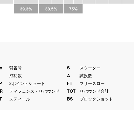
39.3%
38.5%
75%
o
背番号
S
スターター
M
成功数
A
試投数
P
2ポイントシュート
FT
フリースロー
R
ディフェンス・リバウンド
TOT
リバウンド合計
T
スティール
BS
ブロックショット