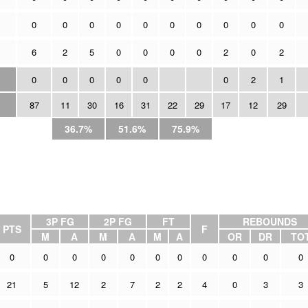
0
0
0
0
0
0
0
0
0
0
6
2
5
0
0
0
0
2
0
2
0
0
0
0
0
0
2
1
87
11
30
16
31
22
29
17
12
29
36.7%
51.6%
75.9%
3P FG
2P FG
FT
REBOUNDS
PTS
F
M
A
M
A
M
A
OR
DR
TO
0
0
0
0
0
0
0
0
0
0
0
21
5
12
2
7
2
2
4
0
3
3