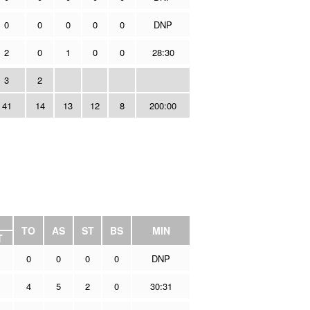
0
0
0
0
0
DNP
2
0
1
0
0
28:30
3
2
41
14
13
12
8
200:00
TO
AS
ST
BS
MIN
T
0
0
0
0
DNP
4
5
2
0
30:31