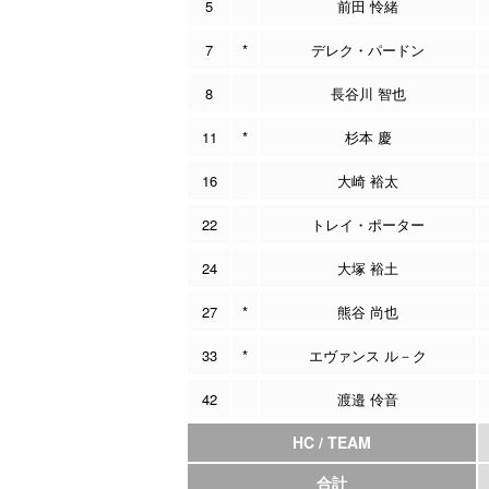
5
前田 怜緒
7
*
デレク・パードン
8
長谷川 智也
11
*
杉本 慶
16
大崎 裕太
22
トレイ・ポーター
24
大塚 裕土
27
*
熊谷 尚也
33
*
エヴァンス ル－ク
42
渡邉 伶音
HC / TEAM
合計