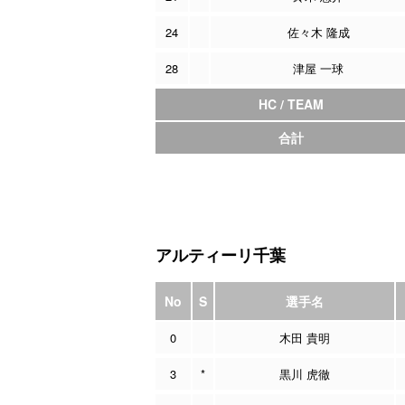
24
佐々木 隆成
28
津屋 一球
HC / TEAM
合計
アルティーリ千葉
No
S
選手名
0
木田 貴明
3
*
黒川 虎徹