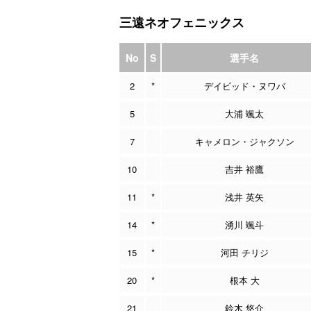
三遠ネオフェニックス
No
S
選手名
2
*
デイビッド・ヌワバ
5
大浦 颯太
7
キャメロン・ジャクソン
10
吉井 裕鷹
11
*
浅井 英矢
14
*
湧川 颯斗
15
*
河田 チリジ
20
*
根本 大
21
鈴木 悠介