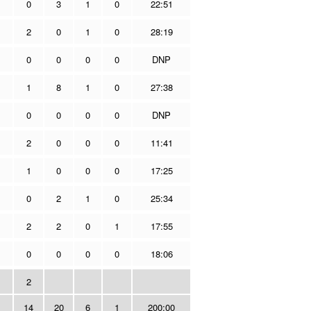
0
3
1
0
22:51
2
0
1
0
28:19
0
0
0
0
DNP
1
8
1
0
27:38
0
0
0
0
DNP
2
0
0
0
11:41
1
0
0
0
17:25
0
2
1
0
25:34
2
2
0
1
17:55
0
0
0
0
18:06
2
14
20
6
1
200:00