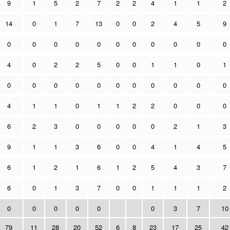
9
1
5
2
7
2
2
4
1
1
2
14
0
1
7
13
0
0
2
4
5
9
0
0
0
0
0
0
0
0
0
0
0
4
0
2
2
5
0
0
1
1
0
1
0
0
0
0
0
0
0
0
0
0
0
4
1
1
0
1
1
2
2
0
0
0
6
2
3
0
0
0
0
0
2
1
3
9
1
1
3
6
0
0
4
1
4
5
6
1
2
1
6
1
2
5
4
3
7
6
0
1
3
7
0
0
1
1
1
2
0
0
0
0
0
0
3
7
10
79
11
28
20
52
6
8
23
17
25
42