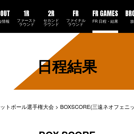
BOUT
1R
2R
FR
FR GAMES
BR
ファースト
セカンド
ファイナル
会情報
FR 日程・結果
ラウンド
ラウンド
ラウンド
日程結果
ケットボール選手権大会
BOXSCORE(三遠ネオフェニ