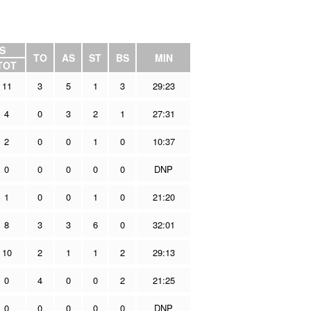
S
TO
AS
ST
BS
MIN
TOT
11
3
5
1
3
29:23
4
0
3
2
1
27:31
2
0
0
1
0
10:37
0
0
0
0
0
DNP
1
0
0
1
0
21:20
8
3
3
6
0
32:01
10
2
1
1
2
29:13
0
4
0
0
2
21:25
0
0
0
0
0
DNP