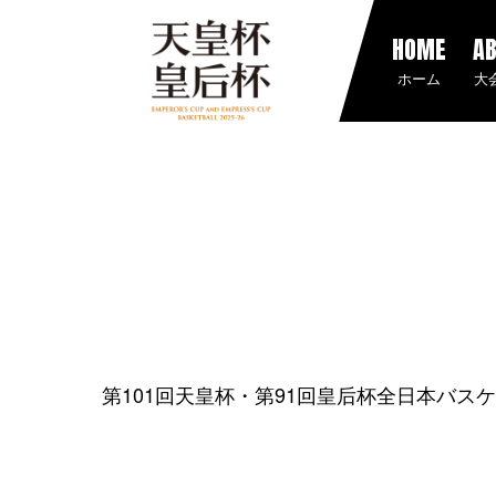
HOME
A
ホーム
大
第101回天皇杯・第91回皇后杯全日本バス