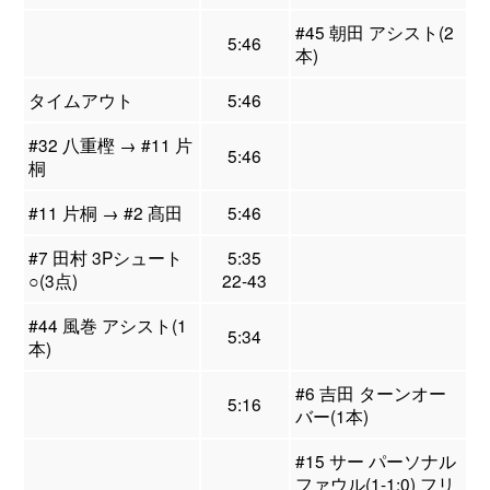
#45 朝田 アシスト(2
5:46
本)
タイムアウト
5:46
#32 八重樫 → #11 片
5:46
桐
#11 片桐 → #2 髙田
5:46
#7 田村 3Pシュート
5:35
○(3点)
22-43
#44 風巻 アシスト(1
5:34
本)
#6 吉田 ターンオー
5:16
バー(1本)
#15 サー パーソナル
ファウル(1-1:0) フリ