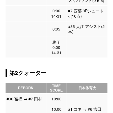
スリバウンド(0-5-5)
0:06
#7 西部 3Pシュート
14-31
○(10点)
#35 大江 アシスト(2
0:05
本)
終了
0:00
14-31
第2クォーター
TIME
REBORN
日本体育大
SCORE
#90 冨樫 → #7 田村
10:00
10:00
#1 コネ → #6 吉田