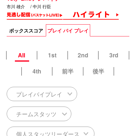
市川 雄介 / 中川 行臣
ボックススコア
プレイ バイ プレイ
All
1st
2nd
3rd
4th
前半
後半
プレイバイプレイ
チームスタッツ
個人スタッツリーダース