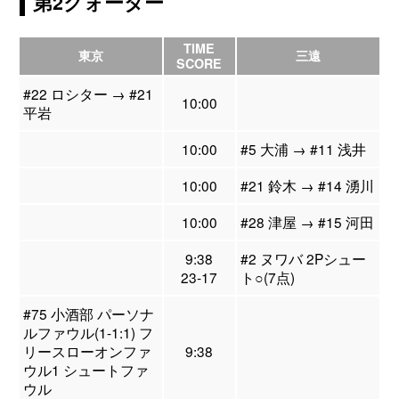
第2クォーター
TIME
東京
三遠
SCORE
#22 ロシター → #21
10:00
平岩
10:00
#5 大浦 → #11 浅井
10:00
#21 鈴木 → #14 湧川
10:00
#28 津屋 → #15 河田
9:38
#2 ヌワバ 2Pシュー
23-17
ト○(7点)
#75 小酒部 パーソナ
ルファウル(1-1:1) フ
リースローオンファ
9:38
ウル1 シュートファ
ウル