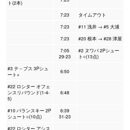
ト(2本)
7:23
タイムアウト
7:23
#11 浅井 → #5 大浦
7:23
#20 根本 → #28 津屋
7:05
#2 ヌワバ 2Pシュー
29-23
ト○(13点)
#3 テ－ブス 3Pシュ
6:50
ート×
#22 ロシター オフェ
ンスリバウンド(1-4-
6:48
5)
#10 バランスキー 2P
6:39
シュート○(10点)
31-23
#22 ロシター アシス