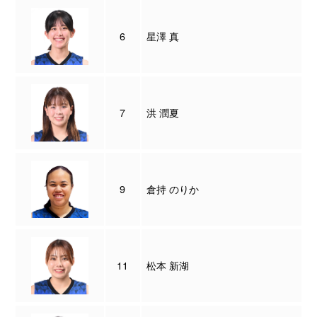
6
星澤 真
7
洪 潤夏
9
倉持 のりか
11
松本 新湖