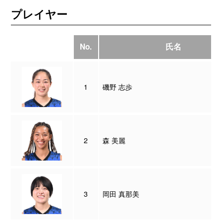
プレイヤー
No.
氏名
1
磯野 志歩
2
森 美麗
3
岡田 真那美