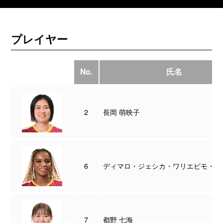
プレイヤー
No.
氏名
2
長岡 萌映子
6
ディマロ・ジェシカ・ワリエビモ・エ
7
都野 七海