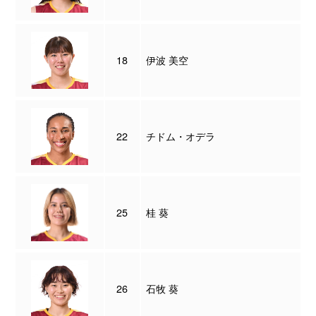
18
伊波 美空
22
チドム・オデラ
25
桂 葵
26
石牧 葵