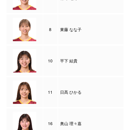
8
東藤 なな子
10
平下 結貴
11
日髙 ひかる
16
奥山 理々嘉