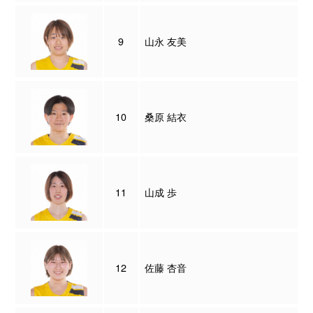
9
山永 友美
10
桑原 結衣
11
山成 歩
12
佐藤 杏音