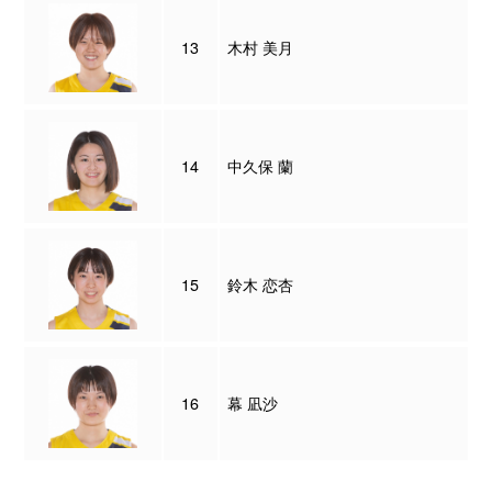
13
木村 美月
14
中久保 蘭
15
鈴木 恋杏
16
幕 凪沙