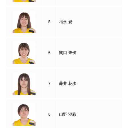
5
福永 愛
6
関口 奈優
7
藤井 花歩
8
山野 沙彩