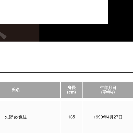
身長
生年月日
氏名
(cm)
(学年※)
矢野 紗也佳
165
1999年4月27日