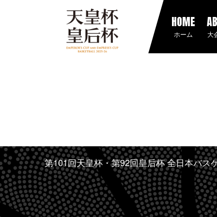
HOME
A
ホーム
大
第101回天皇杯・第92回皇后杯 全日本バ