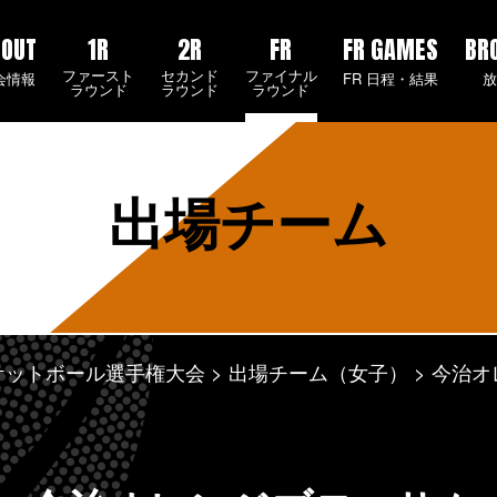
BOUT
1R
2R
FR
FR GAMES
BR
ファースト
セカンド
ファイナル
会情報
FR 日程・結果
ラウンド
ラウンド
ラウンド
出場チーム
スケットボール選手権大会
出場チーム（女子）
今治オ