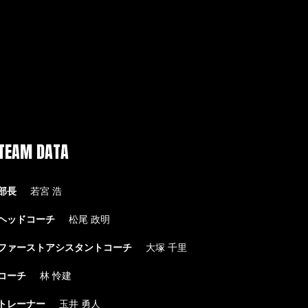
TEAM DATA
部長
若宮 浩
ヘッドコーチ
松尾 政明
ファーストアシスタントコーチ
大塚 千里
コーチ
林 怜建
トレーナー
玉井 勇人