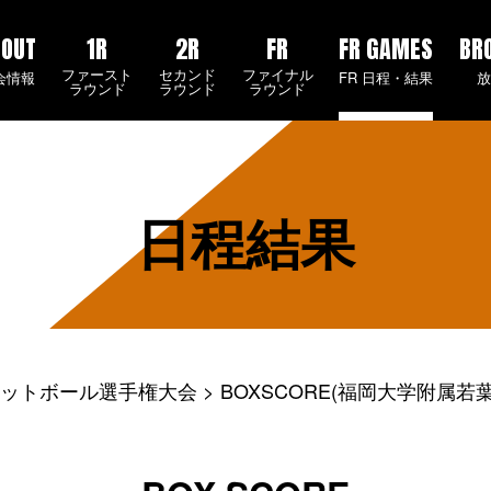
BOUT
1R
2R
FR
FR GAMES
BR
ファースト
セカンド
ファイナル
会情報
FR 日程・結果
ラウンド
ラウンド
ラウンド
日程結果
ケットボール選手権大会
BOXSCORE(福岡大学附属若葉