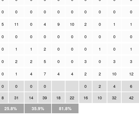
0
0
0
0
0
0
0
0
0
0
5
11
0
4
9
10
2
0
1
1
0
0
0
0
0
0
0
0
0
0
0
1
1
2
0
0
0
1
0
1
0
2
2
5
0
0
3
0
3
3
0
1
4
7
4
4
2
2
10
12
0
0
0
0
0
2
4
6
8
31
14
39
18
22
16
10
32
42
25.8%
35.9%
81.8%