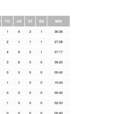
TO
AS
ST
BS
MIN
1
6
3
1
36:39
2
1
1
1
27:28
4
9
2
1
37:17
3
8
3
0
39:20
0
0
0
0
00:40
1
1
0
0
10:04
0
0
0
0
00:40
1
0
0
0
02:03
0
0
0
0
00:40