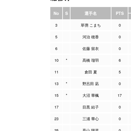
No
S
選手名
PTS
3
草彅 こまち
0
5
河治 穂香
0
6
佐藤 留衣
0
10
*
髙橋 瑠羽
6
11
倉田 夏
5
13
*
野呂田 凪
0
15
*
大沼 華楓
17
17
目黒 結子
0
23
三浦 華心
0
25
髙山 陽菜
0