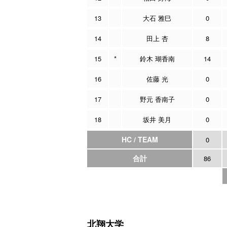
13
大石 雅巳
0
14
田上 杏
8
15
*
鈴木 瑚香南
14
16
佐藤 光
0
17
野元 香南子
0
18
坂井 美月
0
HC / TEAM
0
合計
86
北翔大学