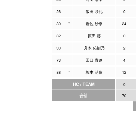
28
飯田 咲礼
0
30
*
岩佐 紗奈
24
32
原田 葵
0
33
舟木 佑樹乃
2
73
田口 青遼
4
88
*
坂本 萌依
12
HC / TEAM
0
合計
70