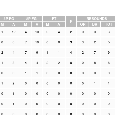
3P FG
2P FG
FT
REBOUNDS
F
M
A
M
A
M
A
OR
DR
TOT
1
12
4
10
0
4
2
0
3
3
0
0
7
10
0
0
3
3
2
5
2
4
7
9
1
1
4
2
7
9
1
8
4
4
2
2
0
0
8
8
0
0
1
1
0
0
0
0
0
0
1
2
0
0
0
0
0
0
1
1
0
1
0
0
0
0
0
0
0
0
0
1
0
0
0
0
0
0
0
0
0
0
0
0
0
0
0
0
0
0