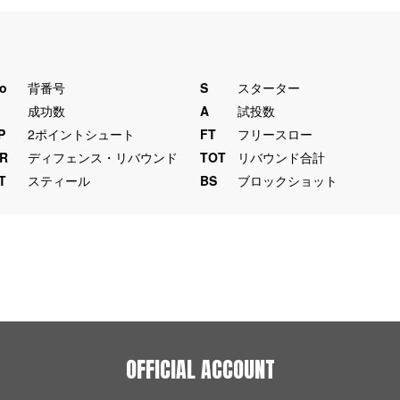
o
背番号
S
スターター
M
成功数
A
試投数
P
2ポイントシュート
FT
フリースロー
R
ディフェンス・リバウンド
TOT
リバウンド合計
T
スティール
BS
ブロックショット
OFFICIAL ACCOUNT