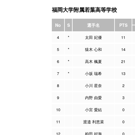
福岡大学附属若葉高等学校
No
S
選手名
PTS
4
*
太田 妃優
11
5
*
猿木 心和
14
6
*
高木 楓夏
21
7
*
小坂 瑞希
13
8
小川 星奈
2
9
内野 由愛
3
10
小宮 愛結
0
11
渡邉 利恵菜
0
12
柏田 好海
0