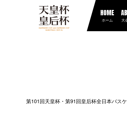
HOME
A
ホーム
大
第101回天皇杯・第91回皇后杯全日本バス