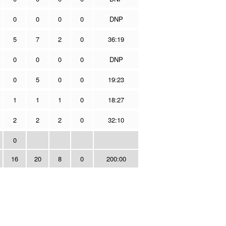
0
0
0
0
DNP
5
7
2
0
36:19
0
0
0
0
DNP
0
5
0
0
19:23
1
1
1
0
18:27
2
2
2
0
32:10
0
16
20
8
0
200:00