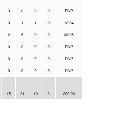
0
0
0
0
DNP
0
1
1
0
12:04
2
5
0
0
33:05
0
0
0
0
DNP
0
0
0
0
DNP
0
0
0
0
DNP
1
15
31
10
3
200:00