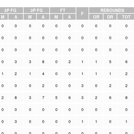
3P FG
2P FG
FT
REBOUNDS
F
M
A
M
A
M
A
OR
DR
TOT
0
0
0
0
0
0
0
0
0
0
0
0
0
0
0
0
0
0
0
0
0
0
0
0
0
0
0
0
0
0
0
3
3
8
0
2
1
1
5
6
1
2
1
4
0
0
1
1
1
2
0
0
0
2
0
0
3
0
2
2
2
8
3
7
5
6
3
2
6
8
0
0
0
0
0
0
0
0
0
0
0
3
0
0
0
0
1
1
0
1
0
0
0
0
0
0
0
0
0
0