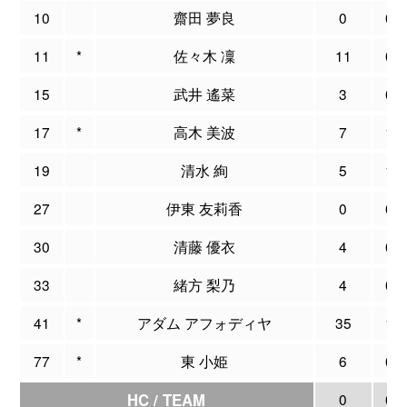
10
齋田 夢良
0
0
11
*
佐々木 凜
11
0
15
武井 遙菜
3
0
17
*
高木 美波
7
1
19
清水 絢
5
1
27
伊東 友莉香
0
0
30
清藤 優衣
4
0
33
緒方 梨乃
4
0
41
*
アダム アフォディヤ
35
1
77
*
東 小姫
6
0
HC / TEAM
0
0