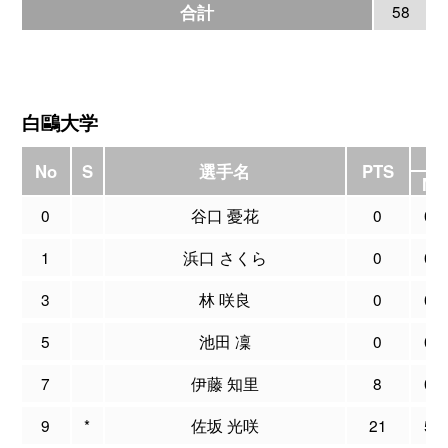
合計
58
白鷗大学
3
No
S
選手名
PTS
M
0
谷口 憂花
0
0
1
浜口 さくら
0
0
3
林 咲良
0
0
5
池田 凜
0
0
7
伊藤 知里
8
0
9
*
佐坂 光咲
21
5