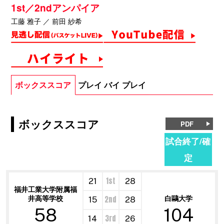
1st／2ndアンパイア
工藤 雅子 ／ 前田 紗希
ボックススコア
プレイ バイ プレイ
ボックススコア
PDF
試合終了/確
定
1st
21
28
福井工業大学附属福
井高等学校
白鷗大学
2nd
15
28
58
104
3rd
14
26