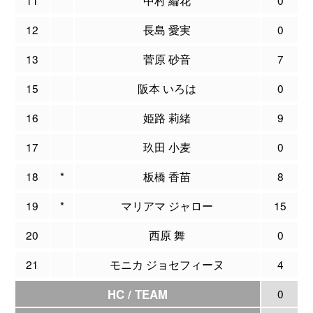
12
長島 愛実
0
13
菅原 砂音
7
15
阪本 いろは
0
16
姫路 莉緒
9
17
玖田 小麦
0
18
*
板橋 香苗
8
19
*
マリアマ ジャロー
15
20
西原 舞
0
21
モニカ ジョセフィーヌ
4
HC / TEAM
0