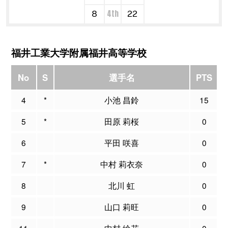
4th
8
22
福井工業大学附属福井高等学校
No
S
選手名
PTS
4
*
小池 昌鈴
15
5
*
田原 莉桜
0
6
平田 咲喜
0
7
*
中村 莉衣奈
0
8
北川 虹
0
9
山口 莉旺
0
11
中村 綸花
0