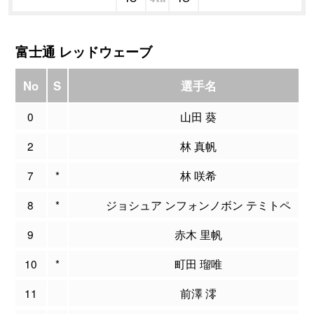
富士通 レッドウェーブ
No
S
選手名
0
山田 葵
2
林 真帆
7
*
林 咲希
8
*
ジョシュア ンフォンノボン テミトペ
9
赤木 里帆
10
*
町田 瑠唯
11
前澤 澪