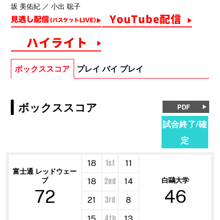
坂 美佑紀 ／ 小出 聡子
ボックススコア
プレイ バイ プレイ
ボックススコア
PDF
試合終了/確
定
1st
18
11
富士通 レッドウェー
ブ
白鷗大学
2nd
18
14
72
46
3rd
21
8
4th
15
13