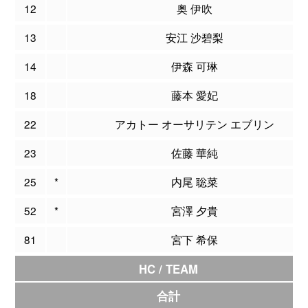
12
奥 伊吹
13
安江 沙碧梨
14
伊森 可琳
18
藤本 愛妃
22
アカトー オーサリテン エブリン
23
佐藤 華純
25
*
内尾 聡菜
52
*
宮澤 夕貴
81
宮下 希保
HC / TEAM
合計