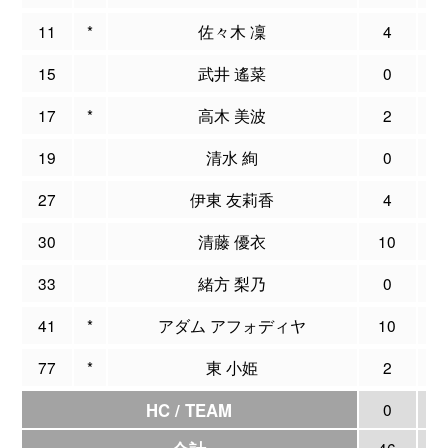
11
*
佐々木 凜
4
0
15
武井 遙菜
0
0
17
*
高木 美波
2
0
19
清水 絢
0
0
27
伊東 友莉香
4
0
30
清藤 優衣
10
2
33
緒方 梨乃
0
0
41
*
アダム アフォディヤ
10
0
77
*
東 小姫
2
0
HC / TEAM
0
0
46
2