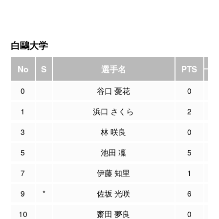
白鷗大学
No
S
選手名
PTS
M
0
谷口 憂花
0
0
1
浜口 さくら
2
0
3
林 咲良
0
0
5
池田 凜
5
0
7
伊藤 知里
1
0
9
*
佐坂 光咲
6
0
10
齋田 夢良
0
0