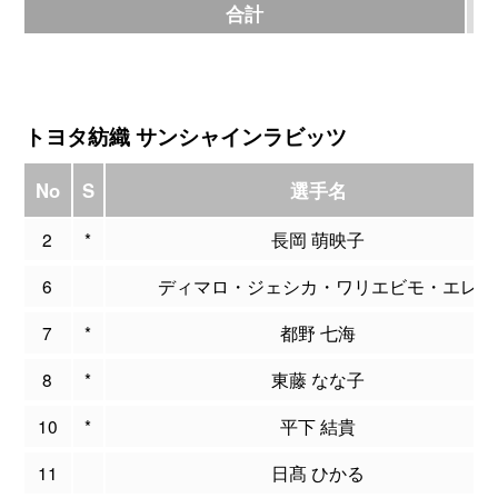
合計
6
トヨタ紡織 サンシャインラビッツ
No
S
選手名
2
*
長岡 萌映子
6
ディマロ・ジェシカ・ワリエビモ・エレ
7
*
都野 七海
8
*
東藤 なな子
10
*
平下 結貴
11
日髙 ひかる