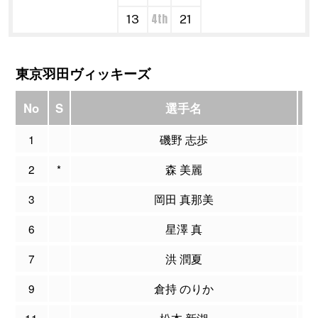
4th
13
21
東京羽田ヴィッキーズ
No
S
選手名
P
1
磯野 志歩
2
*
森 美麗
1
3
岡田 真那美
6
星澤 真
7
洪 潤夏
9
倉持 のりか
11
松本 新湖
1