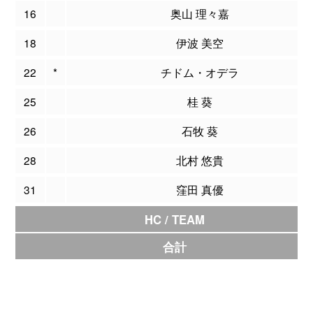
16
奥山 理々嘉
18
伊波 美空
22
*
チドム・オデラ
25
桂 葵
26
石牧 葵
28
北村 悠貴
31
窪田 真優
HC / TEAM
合計