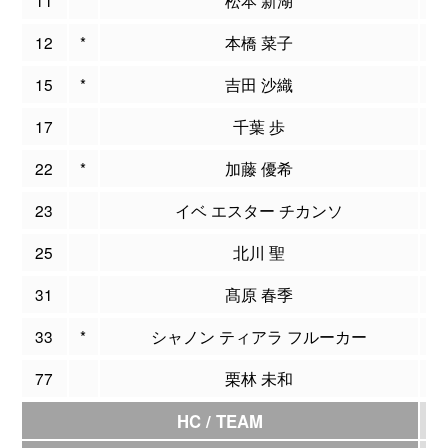
12
*
本橋 菜子
1
15
*
吉田 沙織
17
千葉 歩
22
*
加藤 優希
23
イベ エスター チカンソ
25
北川 聖
31
髙原 春季
33
*
シャノン ティアラ フルーカー
1
77
栗林 未和
HC / TEAM