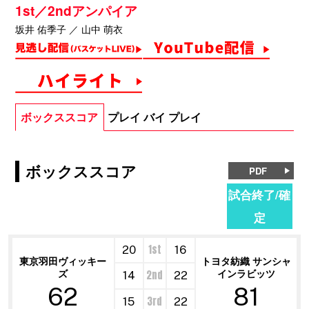
1st／2ndアンパイア
坂井 佑季子 ／ 山中 萌衣
ボックススコア
プレイ バイ プレイ
ボックススコア
PDF
試合終了/確
定
1st
20
16
東京羽田ヴィッキー
トヨタ紡織 サンシャ
ズ
インラビッツ
2nd
14
22
62
81
3rd
15
22