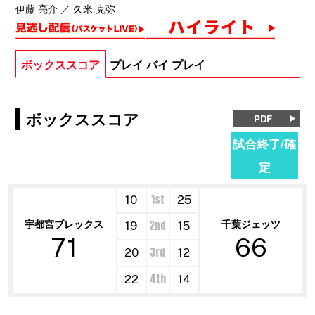
伊藤 亮介 ／ 久米 克弥
ボックススコア
プレイ バイ プレイ
ボックススコア
PDF
試合終了/確
定
1st
10
25
宇都宮ブレックス
千葉ジェッツ
2nd
19
15
71
66
3rd
20
12
4th
22
14