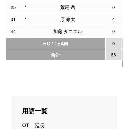
25
*
荒尾 岳
0
0
31
*
原 修太
4
0
44
加藤 ダニエル
0
0
HC / TEAM
0
0
合計
66
7
用語一覧
OT
延長