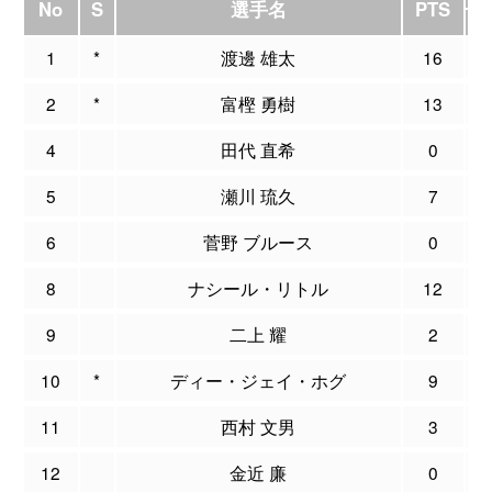
No
S
選手名
PTS
1
*
渡邊 雄太
16
0
2
*
富樫 勇樹
13
3
4
田代 直希
0
0
5
瀬川 琉久
7
2
6
菅野 ブルース
0
0
8
ナシール・リトル
12
0
9
二上 耀
2
0
10
*
ディー・ジェイ・ホグ
9
1
11
西村 文男
3
1
12
金近 廉
0
0