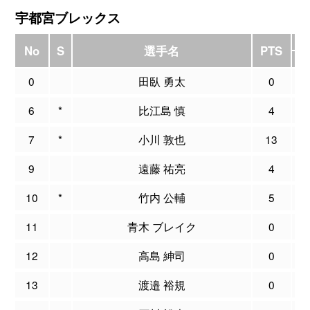
宇都宮ブレックス
No
S
選手名
PTS
M
0
田臥 勇太
0
0
6
*
比江島 慎
4
0
7
*
小川 敦也
13
1
9
遠藤 祐亮
4
1
10
*
竹内 公輔
5
0
11
青木 ブレイク
0
0
12
高島 紳司
0
0
13
渡邉 裕規
0
0