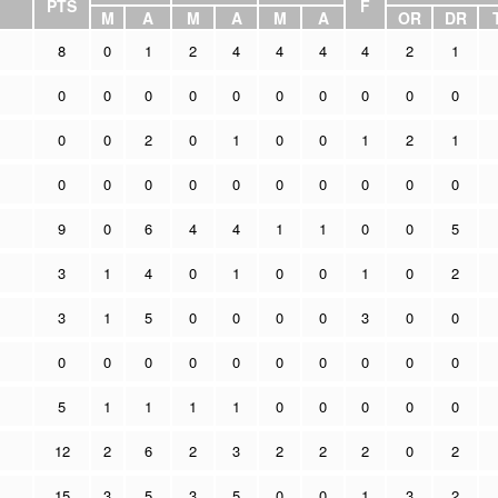
PTS
F
M
A
M
A
M
A
OR
DR
8
0
1
2
4
4
4
4
2
1
0
0
0
0
0
0
0
0
0
0
0
0
2
0
1
0
0
1
2
1
0
0
0
0
0
0
0
0
0
0
9
0
6
4
4
1
1
0
0
5
3
1
4
0
1
0
0
1
0
2
3
1
5
0
0
0
0
3
0
0
0
0
0
0
0
0
0
0
0
0
5
1
1
1
1
0
0
0
0
0
12
2
6
2
3
2
2
2
0
2
15
3
5
3
5
0
0
1
3
2