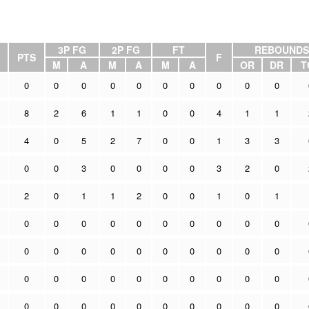
3P FG
2P FG
FT
REBOUNDS
PTS
F
M
A
M
A
M
A
OR
DR
T
0
0
0
0
0
0
0
0
0
0
8
2
6
1
1
0
0
4
1
1
4
0
5
2
7
0
0
1
3
3
0
0
3
0
0
0
0
3
2
0
2
0
1
1
2
0
0
1
0
1
0
0
0
0
0
0
0
0
0
0
0
0
0
0
0
0
0
0
0
0
0
0
0
0
0
0
0
0
0
0
0
0
0
0
0
0
0
0
0
0