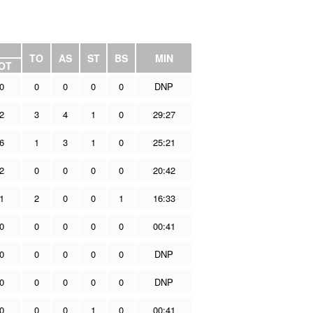
TO
AS
ST
BS
MIN
OT
0
0
0
0
0
DNP
2
3
4
1
0
29:27
6
1
3
1
0
25:21
2
0
0
0
0
20:42
1
2
0
0
1
16:33
0
0
0
0
0
00:41
0
0
0
0
0
DNP
0
0
0
0
0
DNP
0
0
0
1
0
00:41