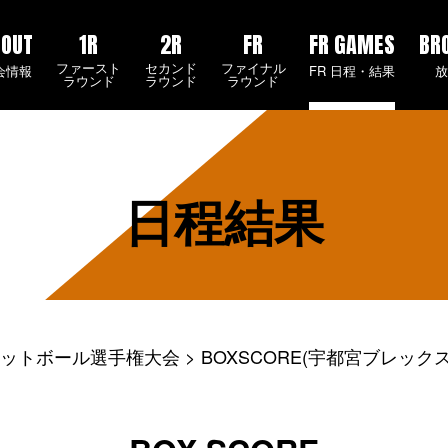
BOUT
1R
2R
FR
FR GAMES
BR
ファースト
セカンド
ファイナル
会情報
FR 日程・結果
ラウンド
ラウンド
ラウンド
日程結果
ケットボール選手権大会
BOXSCORE(宇都宮ブレックス