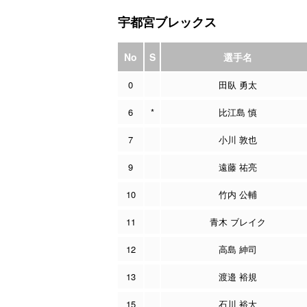
宇都宮ブレックス
No
S
選手名
0
田臥 勇太
6
*
比江島 慎
7
小川 敦也
9
遠藤 祐亮
10
竹内 公輔
11
青木 ブレイク
12
高島 紳司
13
渡邉 裕規
15
石川 裕大