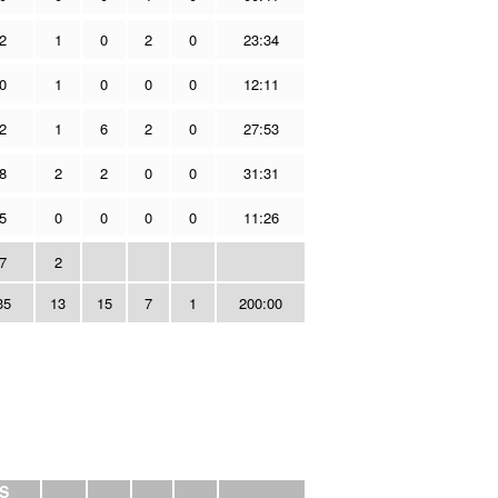
2
1
0
2
0
23:34
0
1
0
0
0
12:11
2
1
6
2
0
27:53
8
2
2
0
0
31:31
5
0
0
0
0
11:26
7
2
35
13
15
7
1
200:00
S