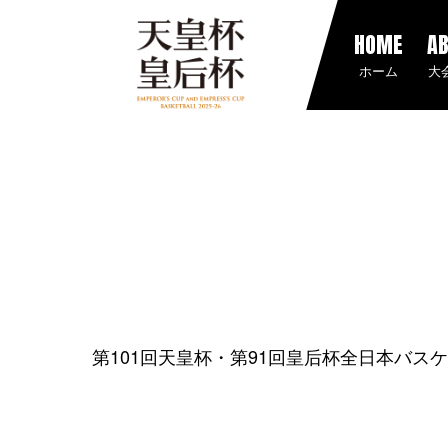
HOME
A
ホーム
大
第101回天皇杯・第91回皇后杯全日本バス