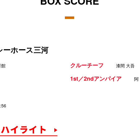
BOX SCORE
 シーホース三河
クルーチーフ
育館
漆間 大吾
1st／2ndアンパイア
阿
:56