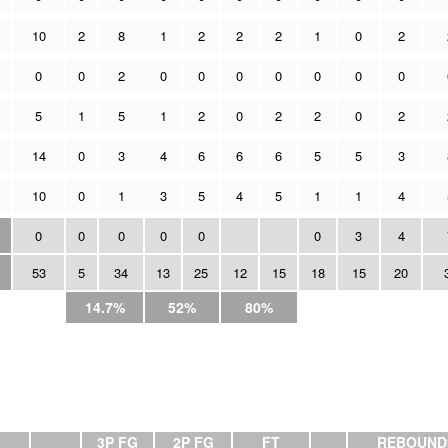
10
2
8
1
2
2
2
1
0
2
0
0
2
0
0
0
0
0
0
0
5
1
5
1
2
0
2
2
0
2
14
0
3
4
6
6
6
5
5
3
10
0
1
3
5
4
5
1
1
4
0
0
0
0
0
0
3
4
53
5
34
13
25
12
15
18
15
20
14.7%
52%
80%
3P FG
2P FG
FT
REBOUND