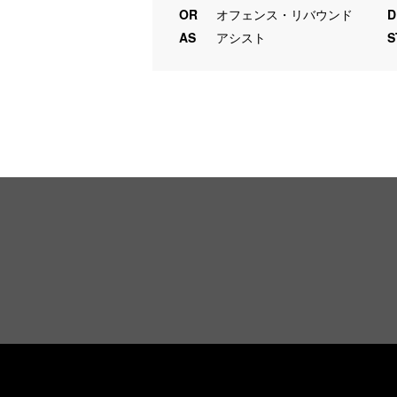
OR
オフェンス・リバウンド
D
AS
アシスト
S