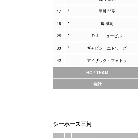
17
*
星川 開聖
18
*
鵤 誠司
25
*
D.J・ニュービル
33
*
ギャビン・エドワーズ
42
アイザック・フォトゥ
HC / TEAM
合計
シーホース三河