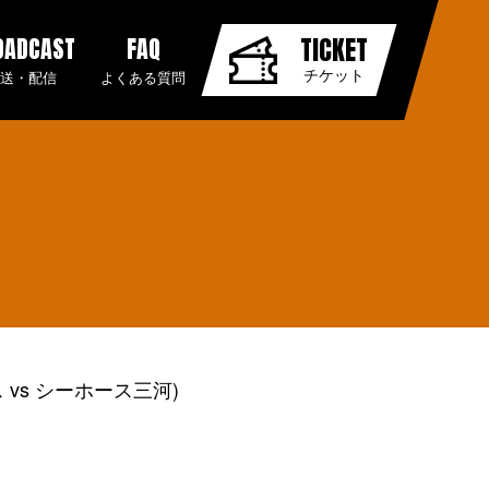
OADCAST
FAQ
TICKET
チケット
放送・配信
よくある質問
 vs シーホース三河)