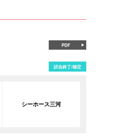
PDF
試合終了/確定
シーホース三河