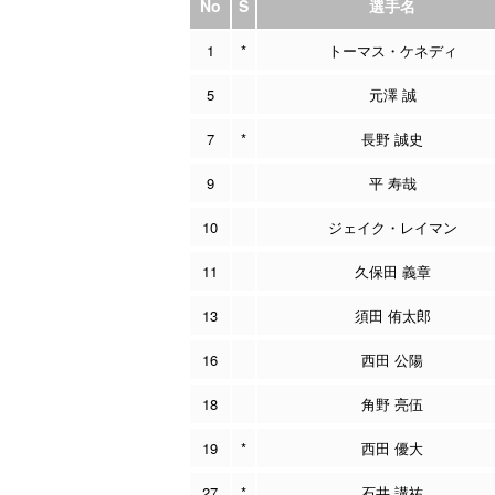
No
S
選手名
1
*
トーマス・ケネディ
5
元澤 誠
7
*
長野 誠史
9
平 寿哉
10
ジェイク・レイマン
11
久保田 義章
13
須田 侑太郎
16
西田 公陽
18
角野 亮伍
19
*
西田 優大
27
*
石井 講祐