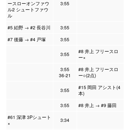
ースローオンファウ
3:55
ル2 シュートファウ
ル
#5 絈野 → #2 長谷川
3:55
#7 後藤 → #4 戸塚
3:55
#8 井上 フリースロ
3:55
ー×
3:55
#8 井上 フリースロ
36-21
ー○(2点)
#15 岡田 アシスト(4
3:55
本)
3:55
#8 井上 → #9 藤田
#61 深津 3Pシュート
3:34
×