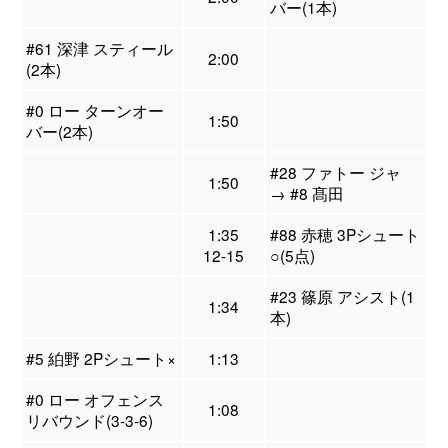
バー(1本)
#61 深津 スティール
2:00
(2本)
#0 ロー ターンオー
1:50
バー(2本)
#28 ファトー ジャ
1:50
→ #8 髙田
1:35
#88 赤穂 3Pシュート
12-15
○(5点)
#23 篠原 アシスト(1
1:34
本)
#5 絈野 2Pシュート×
1:13
#0 ロー オフェンス
1:08
リバウンド(3-3-6)