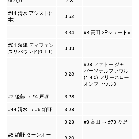
○(7点)
7-8
#44 清水 アシスト(1
3:52
本)
3:34
#8 髙田 2Pシュート×
#61 深津 ディフェン
3:33
スリバウンド(0-1-1)
#28 ファトー ジャ
パーソナルファウル
3:28
(1-4:0) フリースロー
オンファウル0
#7 後藤 → #4 戸塚
3:28
#44 清水 → #5 絈野
3:28
3:28
#8 髙田 → #73 今野
#5 絈野 ターンオー
3:20