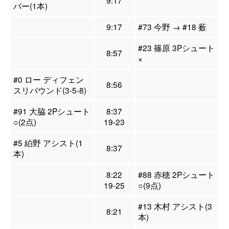
9:17
バー(1本)
9:17
#73 今野 → #18 薮
#23 篠原 3Pシュート
8:57
×
#0 ロー ディフェン
8:56
スリバウンド(3-5-8)
#91 大脇 2Pシュート
8:37
○(2点)
19-23
#5 絈野 アシスト(1
8:37
本)
8:22
#88 赤穂 2Pシュート
19-25
○(9点)
#13 木村 アシスト(3
8:21
本)