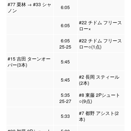
#77 栗林 → #33 シャ
6:05
ノン
#22 チドム フリース
6:05
ロー×
6:05
#22 チドム フリース
25-25
ロー○(1点)
#15 吉田 ターンオー
5:45
バー(3本)
#2 長岡 スティール
5:45
(2本)
5:35
#8 東藤 2Pシュート
25-27
○(9点)
#7 都野 アシスト(2
5:33
本)