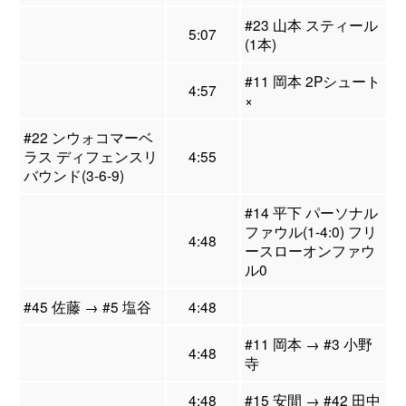
#23 山本 スティール
5:07
(1本)
#11 岡本 2Pシュート
4:57
×
#22 ンウォコマーベ
ラス ディフェンスリ
4:55
バウンド(3-6-9)
#14 平下 パーソナル
ファウル(1-4:0) フリ
4:48
ースローオンファウ
ル0
#45 佐藤 → #5 塩谷
4:48
#11 岡本 → #3 小野
4:48
寺
4:48
#15 安間 → #42 田中