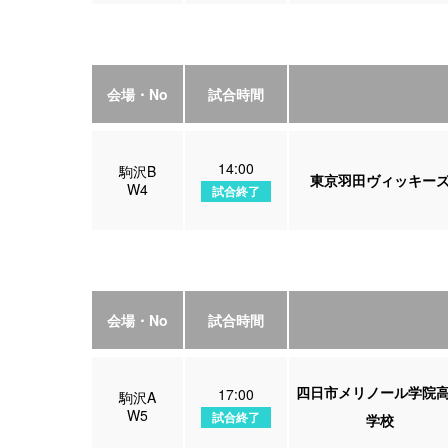
会場・No
試合時間
14:00
駒沢B
東京羽田ヴィッキー
W4
試合終了
会場・No
試合時間
四日市メリノール学院
17:00
駒沢A
W5
試合終了
学校