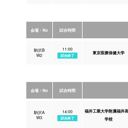
会場・No
試合時間
11:00
駒沢B
東京医療保健大学
W2
試合終了
会場・No
試合時間
福井工業大学附属福井
14:00
駒沢A
W3
試合終了
学校