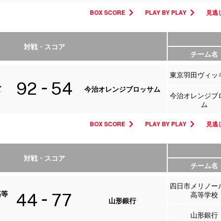
BOX SCORE
PLAY BY PLAY
見逃し
対戦・スコア
チーム名
東京羽田ヴィッ
92
54
ズ
今治オレンジブロッサム
今治オレンジブ
ム
BOX SCORE
PLAY BY PLAY
見逃し
対戦・スコア
チーム名
四日市メリノー
高等
高等学校
44
77
山形銀行
山形銀行