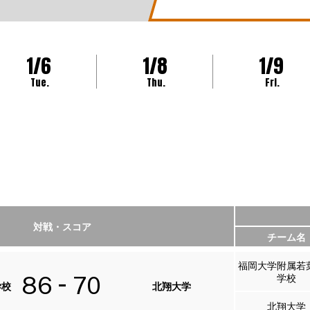
1/6
1/8
1/9
Tue.
Thu.
Fri.
対戦・スコア
チーム名
福岡大学附属若
学校
86
70
学校
北翔大学
北翔大学