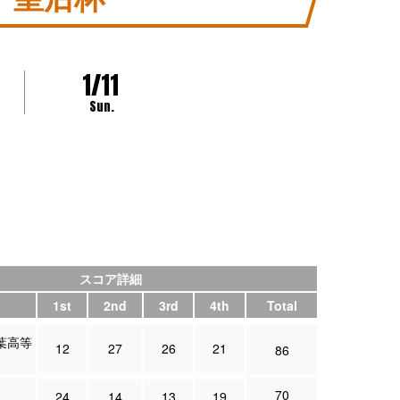
1/11
Sun.
スコア詳細
1st
2nd
3rd
4th
Total
葉高等
12
27
26
21
86
70
24
14
13
19