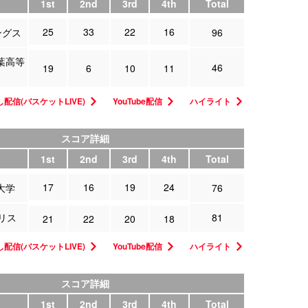
1st
2nd
3rd
4th
Total
25
33
22
16
ングス
96
葉高等
46
19
6
10
11
配信(バスケットLIVE)
YouTube配信
ハイライト
スコア詳細
1st
2nd
3rd
4th
Total
17
16
19
24
大学
76
リス
81
21
22
20
18
配信(バスケットLIVE)
YouTube配信
ハイライト
スコア詳細
1st
2nd
3rd
4th
Total