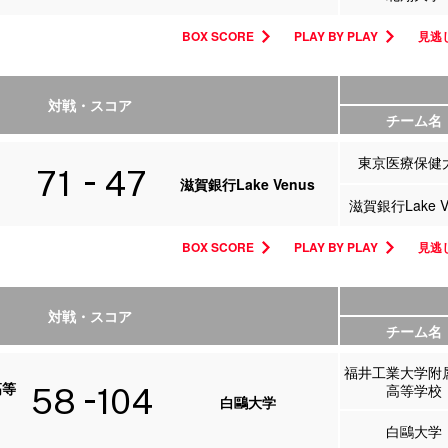
BOX SCORE
PLAY BY PLAY
見逃し
対戦・スコア
チーム名
東京医療保健
71
47
滋賀銀行Lake Venus
滋賀銀行Lake V
BOX SCORE
PLAY BY PLAY
見逃し
対戦・スコア
チーム名
福井工業大学附
高等
高等学校
58
104
白鷗大学
白鷗大学