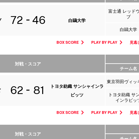
富士通 レッド
ブ
72
46
ブ
白鷗大学
白鷗大学
BOX SCORE
PLAY BY PLAY
見逃し
対戦・スコア
チーム名
東京羽田ヴィッ
トヨタ紡織 サンシャインラ
62
81
ズ
トヨタ紡織 サ
ビッツ
インラビッ
BOX SCORE
PLAY BY PLAY
見逃し
対戦・スコア
チーム名