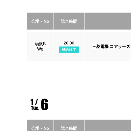
会場・No
試合時間
20:00
駒沢B
三菱電機 コアラーズ
W8
試合終了
会場・No
試合時間