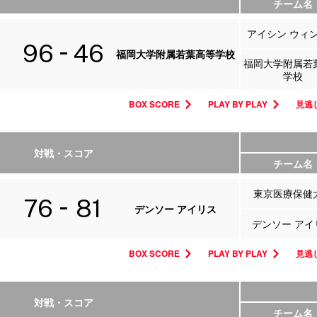
チーム名
アイシン ウィ
96
46
福岡大学附属若葉高等学校
福岡大学附属若
学校
BOX SCORE
PLAY BY PLAY
見逃し
対戦・スコア
チーム名
東京医療保健
76
81
デンソー アイリス
デンソー アイ
BOX SCORE
PLAY BY PLAY
見逃し
対戦・スコア
チーム名