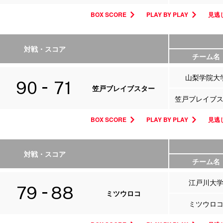
BOX SCORE
PLAY BY PLAY
見逃し
対戦・スコア
チーム名
山梨学院大
90
71
笠戸ブレイブスター
笠戸ブレイブ
BOX SCORE
PLAY BY PLAY
見逃し
対戦・スコア
チーム名
江戸川大
79
88
ミツウロコ
ミツウロ