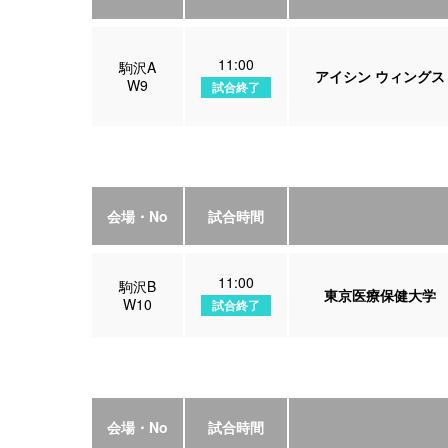
11:00
駒沢A
アイシン ウィングス
W9
試合終了
会場・No
試合時間
11:00
駒沢B
東京医療保健大学
W10
試合終了
会場・No
試合時間