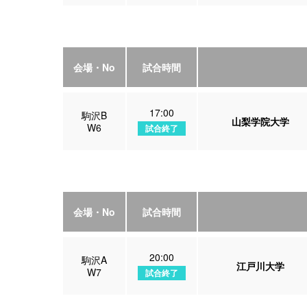
会場・No
試合時間
17:00
駒沢B
山梨学院大学
W6
試合終了
会場・No
試合時間
20:00
駒沢A
江戸川大学
W7
試合終了