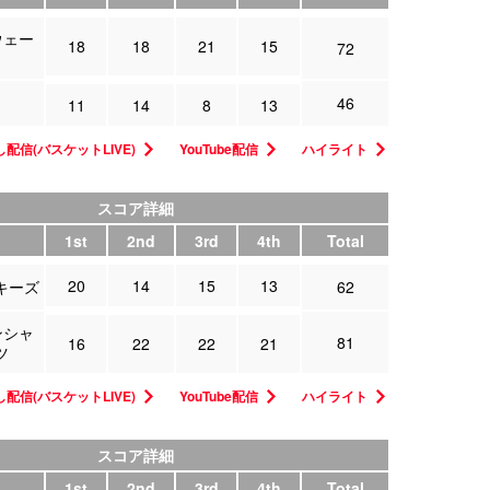
ウェー
18
18
21
15
72
46
11
14
8
13
配信(バスケットLIVE)
YouTube配信
ハイライト
スコア詳細
1st
2nd
3rd
4th
Total
20
14
15
13
キーズ
62
ンシャ
81
16
22
22
21
ツ
配信(バスケットLIVE)
YouTube配信
ハイライト
スコア詳細
1st
2nd
3rd
4th
Total