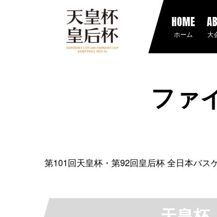
HOME
A
ホーム
大
ファ
第101回天皇杯・第92回皇后杯 全日本バ
天皇杯