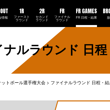
BOUT
1R
2R
FR
FR GAMES
BR
ファースト
セカンド
ファイナル
会情報
FR 日程・結果
ラウンド
ラウンド
ラウンド
イナルラウンド
日程
スケットボール選手権大会
ファイナルラウンド 日程・