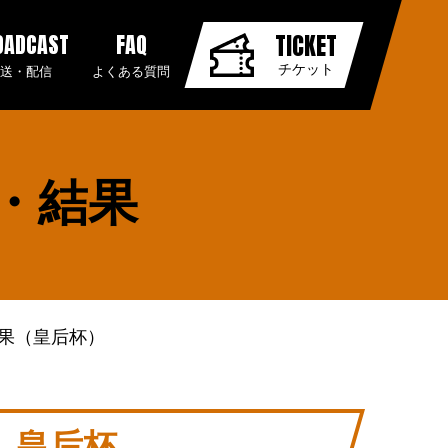
OADCAST
FAQ
TICKET
チケット
放送・配信
よくある質問
・結果
結果（皇后杯）
皇后杯