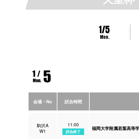
1/5
Mon.
会場・No
試合時間
11:00
駒沢A
福岡大学附属若葉高等
W1
試合終了