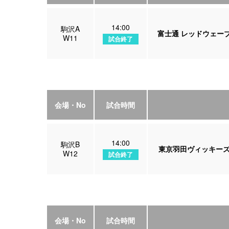
14:00
駒沢A
富士通 レッドウェー
W11
試合終了
会場・No
試合時間
14:00
駒沢B
東京羽田ヴィッキー
W12
試合終了
会場・No
試合時間