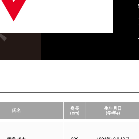
身長
生年月日
氏名
(cm)
(学年※)
渡邊 雄太
206
1994年10月13日