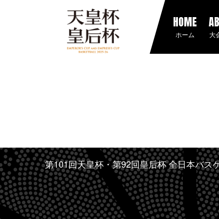
HOME
A
ホーム
大
第101回天皇杯・第92回皇后杯 全日本バ