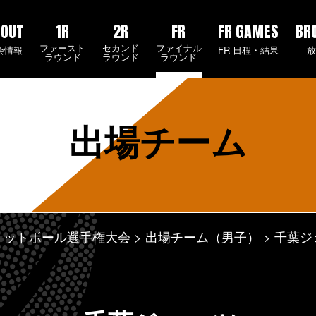
BOUT
1R
2R
FR
FR GAMES
BR
ファースト
セカンド
ファイナル
会情報
FR 日程・結果
ラウンド
ラウンド
ラウンド
出場チーム
スケットボール選手権大会
出場チーム（男子）
千葉ジ