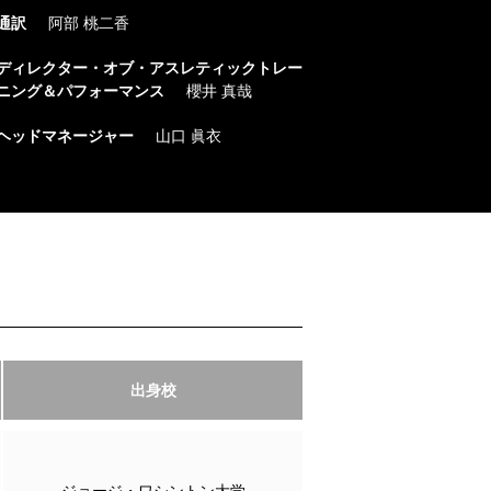
通訳
阿部 桃二香
ディレクター・オブ・アスレティックトレー
ニング＆パフォーマンス
櫻井 真哉
ヘッドマネージャー
山口 眞衣
出身校
ジョージ・ワシントン大学