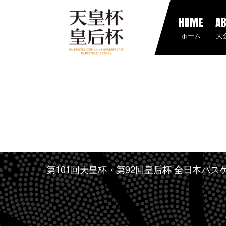
HOME
A
ホーム
大
第101回天皇杯・第92回皇后杯 全日本バ