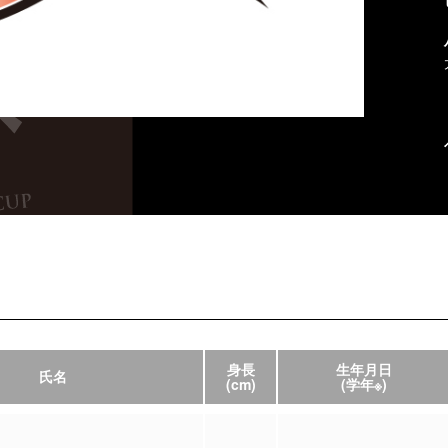
身長
生年月日
氏名
(cm)
(学年※)