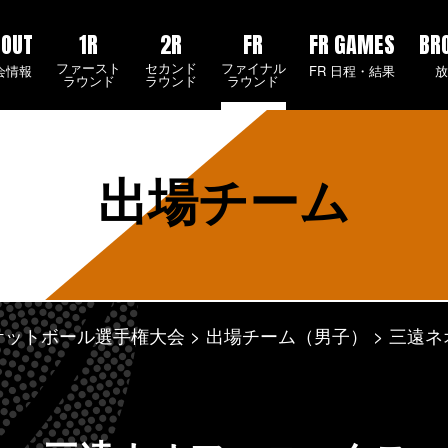
BOUT
1R
2R
FR
FR GAMES
BR
ファースト
セカンド
ファイナル
会情報
FR 日程・結果
ラウンド
ラウンド
ラウンド
出場チーム
スケットボール選手権大会
出場チーム（男子）
三遠ネ