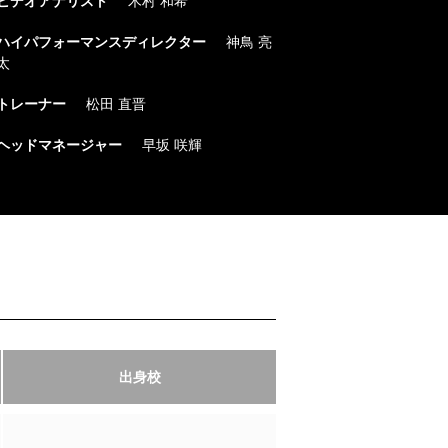
ハイパフォーマンスディレクター
神鳥 亮
太
トレーナー
松田 直晋
ヘッドマネージャー
早坂 咲輝
出身校