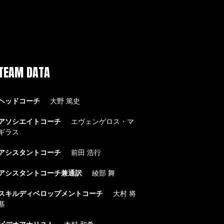
TEAM DATA
ヘッドコーチ
大野 篤史
アソシエイトコーチ
エヴェンゲロス・マ
ギラス
アシスタントコーチ
前田 浩行
アシスタントコーチ兼通訳
綾部 舞
スキルディベロップメントコーチ
大村 将
基
ビデオアナリスト
木村 和希