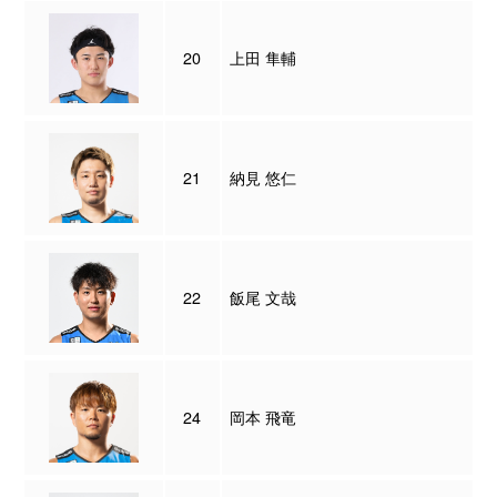
20
上田 隼輔
21
納見 悠仁
22
飯尾 文哉
24
岡本 飛竜