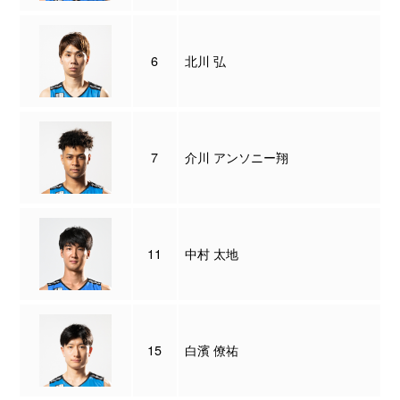
6
北川 弘
7
介川 アンソニー翔
11
中村 太地
15
白濱 僚祐