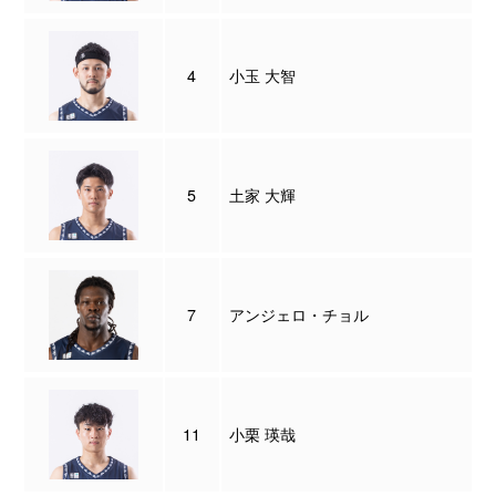
4
小玉 大智
5
土家 大輝
7
アンジェロ・チョル
11
小栗 瑛哉