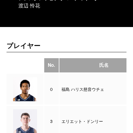
渡辺 怜花
プレイヤー
No.
氏名
０
福島 ハリス慈音ウチェ
3
エリエット・ドンリー