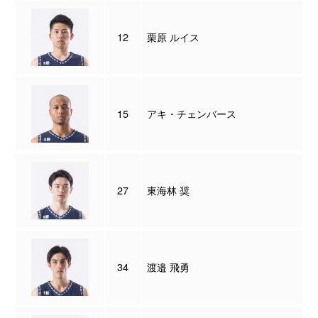
12
栗原 ルイス
15
アキ・チェンバース
27
東海林 奨
34
渡邉 飛勇