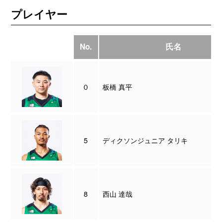
プレイヤー
No.
氏名
０
板橋 真平
5
ディクソンジュニア タリキ
8
西山 達哉