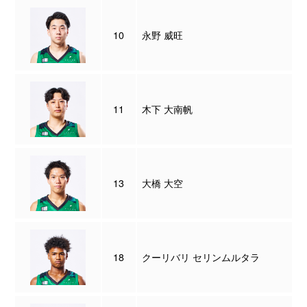
10
永野 威旺
11
木下 大南帆
13
大橋 大空
18
クーリバリ セリンムルタラ