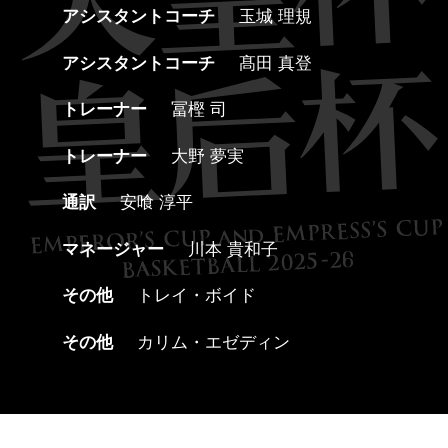
アシスタントコーチ
玉城 理規
アシスタントコーチ
髙田 真登
トレーナー
冨樫 司
トレーナー
大野 夢実
通訳
安喰 淳平
マネージャー
川本 貴和子
その他
トレイ・ボイド
その他
カリム・エゼディン