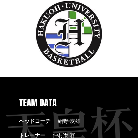
TEAM DATA
ヘッドコーチ
網野 友雄
トレーナー
仲村渠 容