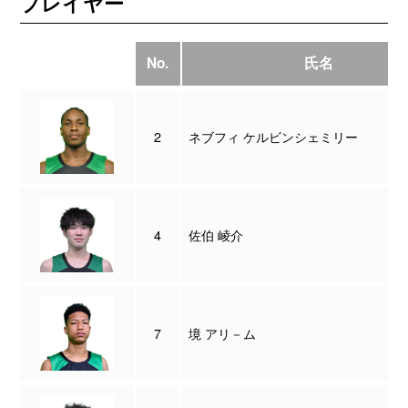
プレイヤー
No.
氏名
2
ネブフィ ケルビンシェミリー
4
佐伯 崚介
7
境 アリ－ム