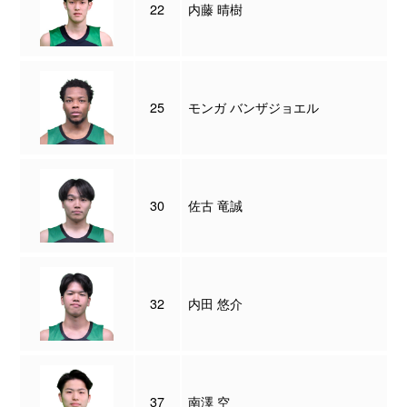
22
内藤 晴樹
25
モンガ バンザジョエル
30
佐古 竜誠
32
内田 悠介
37
南澤 空