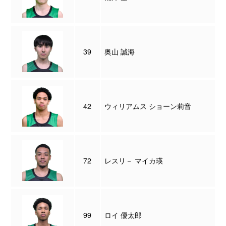
39
奥山 誠海
42
ウィリアムス ショーン莉音
72
レスリ－ マイカ瑛
99
ロイ 優太郎