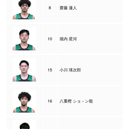
8
齋藤 蓮人
10
堀内 星河
15
小川 瑛次郎
16
八重樫 ショ－ン龍