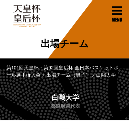
出場チーム
第101回天皇杯・第92回皇后杯 全日本バスケットボ
ール選手権大会
出場チーム（男子）
白鷗大学
白鷗大学
都道府県代表