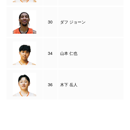
30
ダフ ジョーン
34
山本 仁也
36
木下 岳人