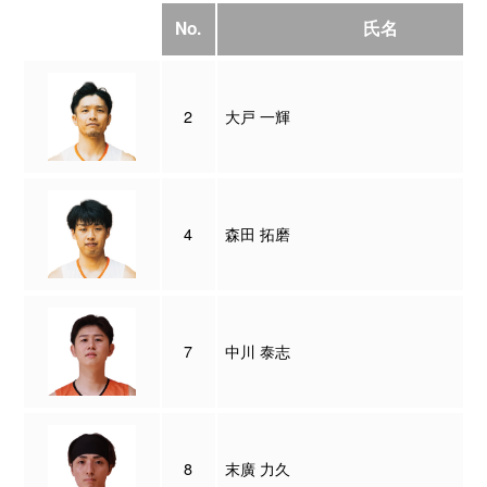
No.
氏名
2
大戸 一輝
4
森田 拓磨
7
中川 泰志
8
末廣 力久